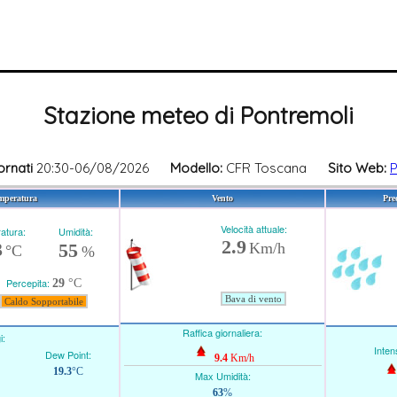
Stazione meteo di Pontremoli
ornati
20:30-06/08/2026
Modello:
CFR Toscana
Sito Web:
P
mperatura
Vento
Pre
Velocità attuale:
atura:
Umidità:
2.9
3
55
Km/h
°C
%
Percepita:
29
°C
Bava di vento
Caldo Sopportabile
Raffica giornaliera:
i:
Intens
Dew Point:
9.4
Km/h
19.3
°C
Max Umidità:
63
%