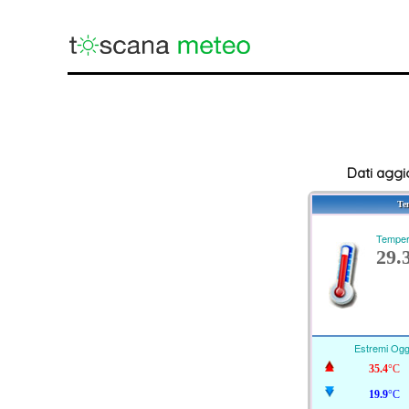
Dati aggi
Te
Temper
29.
Estremi Ogg
35.4
°C
19.9
°C