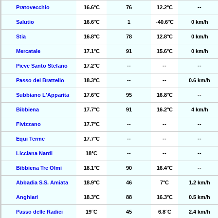
Pratovecchio
16.6°C
76
12.2°C
--
Salutio
16.6°C
1
-40.6°C
0 km/h
Stia
16.8°C
78
12.8°C
0 km/h
Mercatale
17.1°C
91
15.6°C
0 km/h
Pieve Santo Stefano
17.2°C
--
--
--
Passo del Brattello
18.3°C
--
--
0.6 km/h
Subbiano L'Apparita
17.6°C
95
16.8°C
--
Bibbiena
17.7°C
91
16.2°C
4 km/h
Fivizzano
17.7°C
--
--
--
Equi Terme
17.7°C
--
--
--
Licciana Nardi
18°C
--
--
--
Bibbiena Tre Olmi
18.1°C
90
16.4°C
--
Abbadia S.S. Amiata
18.9°C
46
7°C
1.2 km/h
Anghiari
18.3°C
88
16.3°C
0.5 km/h
Passo delle Radici
19°C
45
6.8°C
2.4 km/h