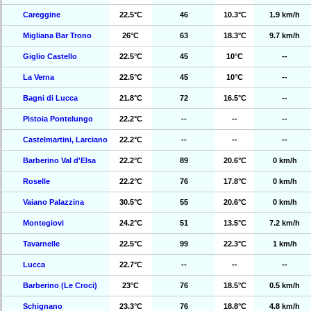
Careggine
22.5°C
46
10.3°C
1.9 km/h
Migliana Bar Trono
26°C
63
18.3°C
9.7 km/h
Giglio Castello
22.5°C
45
10°C
--
La Verna
22.5°C
45
10°C
--
Bagni di Lucca
21.8°C
72
16.5°C
--
Pistoia Pontelungo
22.2°C
--
--
--
Castelmartini, Larciano
22.2°C
--
--
--
Barberino Val d'Elsa
22.2°C
89
20.6°C
0 km/h
Roselle
22.2°C
76
17.8°C
0 km/h
Vaiano Palazzina
30.5°C
55
20.6°C
0 km/h
Montegiovi
24.2°C
51
13.5°C
7.2 km/h
Tavarnelle
22.5°C
99
22.3°C
1 km/h
Lucca
22.7°C
--
--
--
Barberino (Le Croci)
23°C
76
18.5°C
0.5 km/h
Schignano
23.3°C
76
18.8°C
4.8 km/h