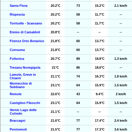
Santa Flora
20.2°C
73
15.2°C
2.1 km/h
Rispescia
20.2°C
58
11.7°C
--
Torricelle - Scansano
20.2°C
58
11.7°C
--
Eremo di Camaldoli
20.8°C
--
--
--
Firenze Orto Botanico
21.8°C
60
13.7°C
--
Consuma
21.8°C
60
13.7°C
--
Follonica
20.7°C
89
18.8°C
1.3 km/h
Tresana Novegigola
21°C
86
18.6°C
--
Lamole, Greve in
21.1°C
74
16.3°C
1.8 km/h
Chianti
Montecchio di
23.1°C
64
15.9°C
1.5 km/h
Subbiano
Remole
22.6°C
43
9.4°C
2 km/h
Castiglion Fibocchi
23.1°C
64
15.9°C
1.5 km/h
Vernio Lago delle
21.1°C
--
--
--
Cottede
Braccagni
21.6°C
77
17.4°C
2.4 km/h
Pontremoli
21.5°C
77
17.3°C
3.6 km/h