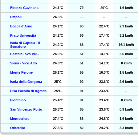
Firenze Gavinana
24.1°C
79
20°C
1.6 km/h
Empoli
24.3°C
--
--
--
Bocca d'Arno
24.1°C
90
22.4°C
2.3 km/h
Prato Università
24.2°C
66
17.4°C
3.2 km/h
Isola di Capraia - Il
24.2°C
66
17.4°C
16.1 km/h
Semaforo
Castelnuovo VDC
24.9°C
51
14.1°C
3.6 km/h
Siena - Vico Alto
24.6°C
51
14.1°C
0 km/h
Monte Perone
26.1°C
55
16.3°C
1.5 km/h
Isola della Gorgona
25°C
92
23.6°C
2.6 km/h
Pisa Facoltà di Agraria
25°C
91
23.4°C
--
Piombino
25.4°C
91
23.4°C
0 km/h
San Vincenzo Porto
26.3°C
85
23.6°C
0.9 km/h
Montecristo
27.4°C
86
24.8°C
1.6 km/h
Orbetello
27.6°C
82
24.2°C
3.3 km/h