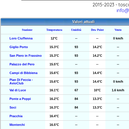
2015-2023 - tosc
info@
Valori attuali
Stazione
Temperatura
Umidità
Dew Point
Vento
Loro Ciuffenna
12°C
--
--
0 km/h
Giglio Porto
15.3°C
93
14.2°C
--
San Piero in Frassino
15.3°C
93
14.2°C
--
Palazzo del Pero
15.5°C
--
--
--
Campi di Bibbiena
15.6°C
93
14.4°C
--
Pian Di Feccia -
15.6°C
93
14.4°C
0 km/h
AvioClub
Val di Luce
16.1°C
67
10°C
1.6 km/h
Ponte a Poppi
16.2°C
84
13.3°C
--
Soci
16.3°C
84
13.3°C
--
Pracchia
16.4°C
--
--
--
Monterchi
16.5°C
--
--
--