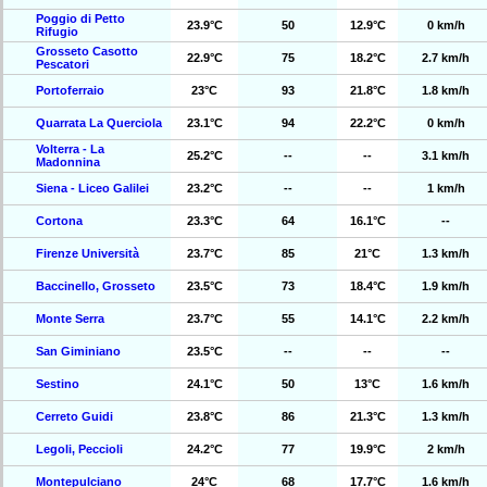
Poggio di Petto
23.9°C
50
12.9°C
0 km/h
Rifugio
Grosseto Casotto
22.9°C
75
18.2°C
2.7 km/h
Pescatori
Portoferraio
23°C
93
21.8°C
1.8 km/h
Quarrata La Querciola
23.1°C
94
22.2°C
0 km/h
Volterra - La
25.2°C
--
--
3.1 km/h
Madonnina
Siena - Liceo Galilei
23.2°C
--
--
1 km/h
Cortona
23.3°C
64
16.1°C
--
Firenze Università
23.7°C
85
21°C
1.3 km/h
Baccinello, Grosseto
23.5°C
73
18.4°C
1.9 km/h
Monte Serra
23.7°C
55
14.1°C
2.2 km/h
San Giminiano
23.5°C
--
--
--
Sestino
24.1°C
50
13°C
1.6 km/h
Cerreto Guidi
23.8°C
86
21.3°C
1.3 km/h
Legoli, Peccioli
24.2°C
77
19.9°C
2 km/h
Montepulciano
24°C
68
17.7°C
1.6 km/h