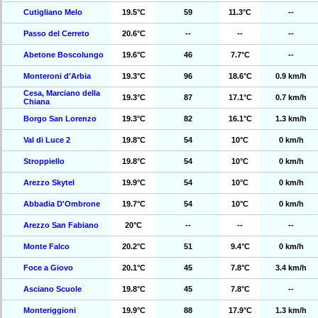
Cutigliano Melo
19.5°C
59
11.3°C
--
Passo del Cerreto
20.6°C
--
--
--
Abetone Boscolungo
19.6°C
46
7.7°C
--
Monteroni d'Arbia
19.3°C
96
18.6°C
0.9 km/h
Cesa, Marciano della
19.3°C
87
17.1°C
0.7 km/h
Chiana
Borgo San Lorenzo
19.3°C
82
16.1°C
1.3 km/h
Val di Luce 2
19.8°C
54
10°C
0 km/h
Stroppiello
19.8°C
54
10°C
0 km/h
Arezzo Skytel
19.9°C
54
10°C
0 km/h
Abbadia D'Ombrone
19.7°C
54
10°C
0 km/h
Arezzo San Fabiano
20°C
--
--
--
Monte Falco
20.2°C
51
9.4°C
0 km/h
Foce a Giovo
20.1°C
45
7.8°C
3.4 km/h
Asciano Scuole
19.8°C
45
7.8°C
--
Monteriggioni
19.9°C
88
17.9°C
1.3 km/h